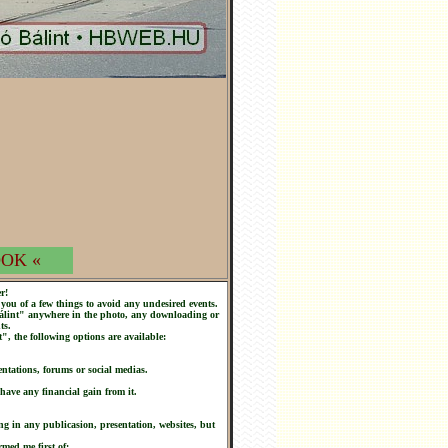
OK «
r!
you of a few things to avoid any undesired events.
 Bálint" anywhere in the photo, any downloading or
ts.
t", the following options are available:
ntations, forums or social medias.
 have any financial gain from it.
ng in any publicasion, presentation, websites, but
rmed me first of: