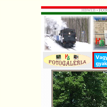
HBWEB •
FOT