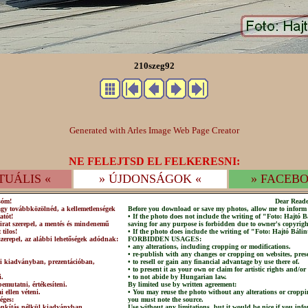
210szeg92
Generated with Arles Image Web Page Creator
NE FELEJTSD EL FELKERESNI:
TUÁLIS «
» ÚJDONSÁGOK «
» FACEBO
sóm!
Dear Reade
agy továbbközölnéd, a kellemetlenségek
Before you download or save my photos, allow me to inform 
atót!
• If the photo does not include the writing of "Foto: Hajtó
irat szerepel, a mentés és mindenemű
saving for any purpose is forbidden due to owner's copyrigh
 tilos!
• If the photo does include the writing of "Foto: Hajtó Bálin
szerepel, az alábbi lehetőségek adódnak:
FORBIDDEN USAGES:
• any alterations, including cropping or modifications.
• re-publish with any changes or cropping on websites, prese
lni kiadványban, prezentációban,
• to resell or gain any financial advantage by use there of.
• to present it as your own or claim for artistic rights and/or
i.
• to not abide by Hungarian law.
emutatni, értékesíteni.
By limited use by written agreement:
 ellen véteni.
• You may reuse the photo without any alterations or croppi
éges:
you must note the source.
csonkítás nélkül kiadványban,
Use without any limitations, but it would be nice if you info