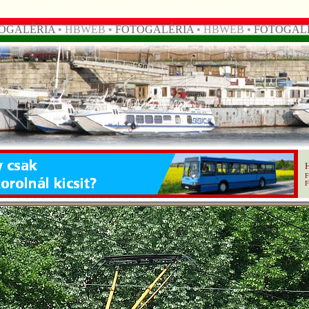
OGALÉRIA
• HBWEB •
FOTOGALÉRIA
• HBWEB •
FOTOGAL
F