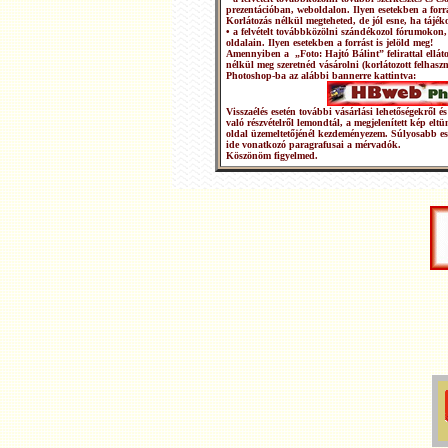
prezentációban, weboldalon. Ilyen esetekben a forrá
Korlátozás nélkül megteheted, de jól esne, ha tájéko
• a felvételt továbbközölni szándékozol fórumokon,
oldalain. Ilyen esetekben a forrást is jelöld meg!
Amennyiben a „Foto: Hajtó Bálint” felirattal ellátot
nélkül meg szeretnéd vásárolni (korlátozott felhasz
Photoshop-ba az alábbi bannerre kattintva:
Visszaélés esetén további vásárlási lehetőségekről
való részvételről lemondtál, a megjelenített kép elt
oldal üzemeltetőjénél kezdeményezem. Súlyosabb e
ide vonatkozó paragrafusai a mérvadók.
Köszönöm figyelmed.