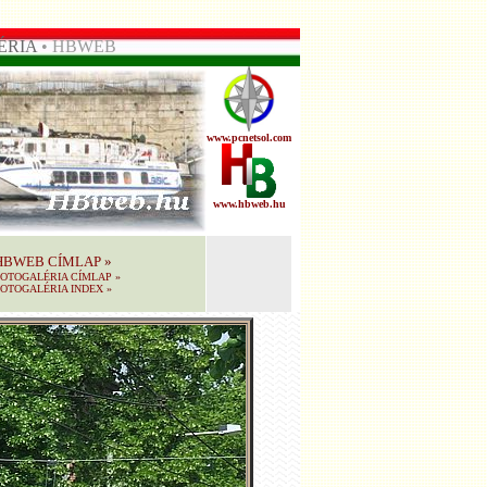
ÉRIA
• HBWEB
www.pcnetsol.com
www.hbweb.hu
HBWEB CÍMLAP
»
FOTOGALÉRIA CÍMLAP
»
OTOGALÉRIA INDEX
»