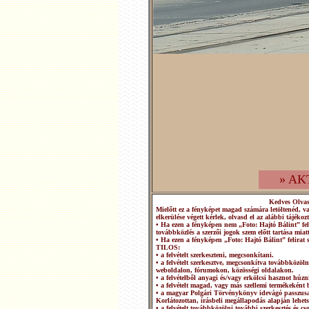
» AK
Kedves Olva
Mielőtt ez a fényképet magad számára letöltenéd, v
elkerülése végett kérlek, olvasd el az alábbi tájékozt
• Ha ezen a fényképen nem „Foto: Hajtó Bálint” fel
továbbközlés a szerzői jogok szem előtt tartása miatt
• Ha ezen a fényképen „Foto: Hajtó Bálint” felirat 
TILOS:
• a felvételt szerkeszteni, megcsonkítani.
• a felvételt szerkesztve, megcsonkítva továbbközö
weboldalon, fórumokon, közösségi oldalakon.
• a felvételből anyagi és/vagy erkölcsi hasznot húzn
• a felvételt magad, vagy más szellemi termékeként b
• a magyar Polgári Törvénykönyv idevágó passzusai
Korlátozottan, írásbeli megállapodás alapján lehets
• a felvételt továbbközölni további szerkesztés és 