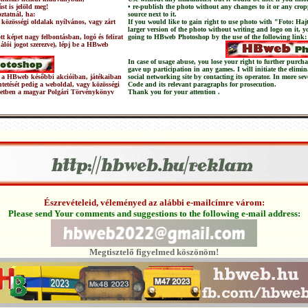
st is jelöld meg!
• re-publish the photo without any changes to it or any crop
ztatnál, ha:
source next to it.
 közösségi oldalak nyílvános, vagy zárt
If you would like to gain right to use photo with "Foto: Haj
larger version of the photo without writing and logo on it, 
t képet nagy felbontásban, logó és felirat
going to HBweb Photoshop by the use of the following link:
nálói jogot szerezve), lépj be a HBweb
In case of usage abuse, you lose your right to further pur
gave up participation in any games. I will initiate the elimi
 és a HBweb későbbi akcióiban, játékaiban
social networking site by contacting its operator. In more sev
üntetését pedig a weboldal, vagy közösségi
Code and its relevant paragraphs for prosecution.
setben a magyar Polgári Törvénykönyv
Thank you for your attention .
Észrevételeid, véleményed az alábbi e-mailcímre várom:
Please send Your comments and suggestions to the following e-mail address:
Megtisztelő figyelmed köszönöm!