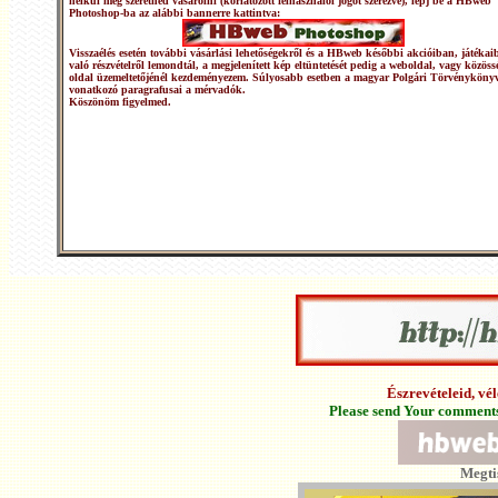
nélkül meg szeretnéd vásárolni (korlátozott felhasználói jogot szerezve), lépj be a HBweb
Photoshop-ba az alábbi bannerre kattintva:
Visszaélés esetén további vásárlási lehetőségekről és a HBweb későbbi akcióiban, játékai
való részvételről lemondtál, a megjelenített kép eltüntetését pedig a weboldal, vagy közöss
oldal üzemeltetőjénél kezdeményezem. Súlyosabb esetben a magyar Polgári Törvénykönyv
vonatkozó paragrafusai a mérvadók.
Köszönöm figyelmed.
Észrevételeid, v
Please send Your comments 
Megti