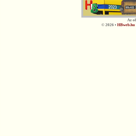
Az o
© 2026 •
HBweb.hu