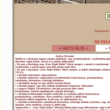
Generated w
NE FEL
» AKTUÁLIS «
»
Kedves Olvasóm!
Mielőtt ez a fényképet magad számára letöltenéd, vagy továbbközölnéd, a kellemetlensége
elkerülése végett kérlek, olvasd el az alábbi tájékoztatót!
• Ha ezen a fényképen nem „Foto: Hajtó Bálint” felirat szerepel, a mentés és mindenemű
továbbközlés a szerzői jogok szem előtt tartása miatt tilos!
• Ha ezen a fényképen „Foto: Hajtó Bálint” felirat szerepel, az alábbi lehetőségek adódna
TILOS:
• a felvételt szerkeszteni, megcsonkítani.
• a felvételt szerkesztve, megcsonkítva továbbközölni kiadványban, prezentációban,
weboldalon, fórumokon, közösségi oldalakon.
• a felvételből anyagi és/vagy erkölcsi hasznot húzni.
• a felvételt magad, vagy más szellemi termékeként bemutatni, értékesíteni.
• a magyar Polgári Törvénykönyv idevágó passzusai ellen véteni.
Korlátozottan, írásbeli megállapodás alapján lehetséges:
• a felvételt továbbközölni további szerkesztés és csonkítás nélkül kiadványban,
prezentációban, weboldalon. Ilyen esetekben a forrást is jelöld meg!
Korlátozás nélkül megteheted, de jól esne, ha tájékoztatnál, ha:
• a felvételt továbbközölni szándékozol fórumokon, közösségi oldalak nyílvános, vagy zár
oldalain. Ilyen esetekben a forrást is jelöld meg!
Amennyiben a „Foto: Hajtó Bálint” felirattal ellátott képet nagy felbontásban, logó és fel